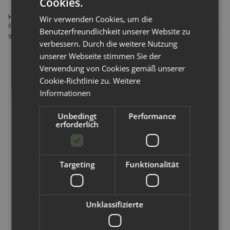
Cookies.
Hersteller gemäß GPSR
Wir verwenden Cookies, um die
Forx GmbH Gewerbering 14 8112 Wilkau-Haßlau Deutschland info@forx-
Benutzerfreundlichkeit unserer Website zu
gmbh.de
verbessern. Durch die weitere Nutzung
unserer Webseite stimmen Sie der
Verwendung von Cookies gemäß unserer
Alternative Artikel
Cookie-Richtlinie zu.
Weitere
Informationen
Unbedingt
Performance
erforderlich
Targeting
Funktionalität
No Waste Wrapping
No Waste Wrapping
Unklassifizierte
NoWaste
NoWaste