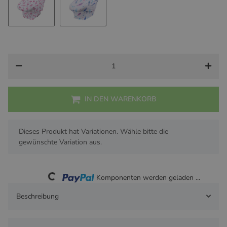
Flamingo
Federn
IN DEN WARENKORB
x
Dieses Produkt hat Variationen. Wähle bitte die
gewünschte Variation aus.
Loading...
Komponenten werden geladen ...
Beschreibung