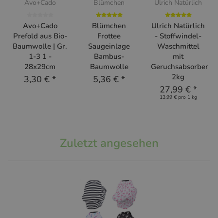
Avo+Cado
Blümchen
Ulrich Natürlich
Avo+Cado
Blümchen
Ulrich Natürlich
Prefold aus Bio-
Frottee
- Stoffwindel-
Baumwolle | Gr.
Saugeinlage
Waschmittel
1-3 1 -
Bambus-
mit
28x29cm
Baumwolle
Geruchsabsorber
2kg
3,30 €
*
5,36 €
*
27,99 €
*
13,99 € pro 1 kg
Zuletzt angesehen