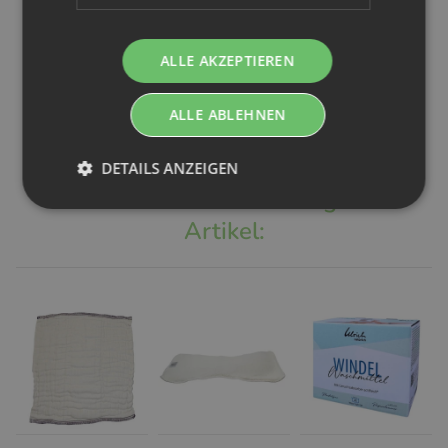
Feuchttücher
Wickelunterlage
KomplettSet
- gepolstert
10er
(Handmade)
ALLE AKZEPTIEREN
23,99 €
*
15,99 €
*
ALLE ABLEHNEN
DETAILS ANZEIGEN
Kunden kauften dazu folgende
Artikel: