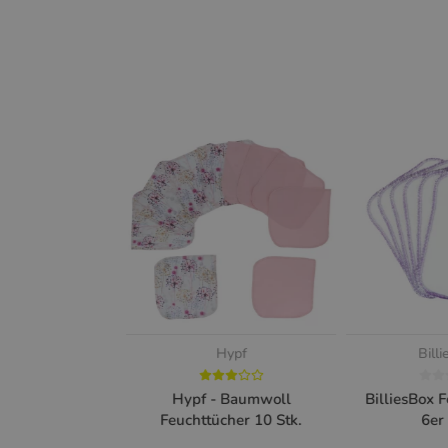
Hypf
Bill
Hypf - Baumwoll
BilliesBox 
Feuchttücher 10 Stk.
6er