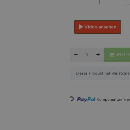
Baby Blau
Koralle
Video ansehen
IN DE
x
Dieses Produkt hat Variatione
Loading...
Komponenten werd