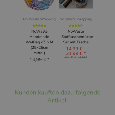
No Waste Wrapping
No Waste Wrapping
NoWaste
NoWaste
Handmade
Stofftaschentücher
WetBag oZip M
Set mit Tasche
(25x25cm
14,99 €
-
mittel)
21,99 €
*
Alter Preis:
16,99 €
14,99 €
*
Kunden kauften dazu folgende
Artikel: