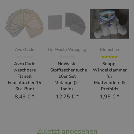
Avo+Cado
No Waste Wrapping
Blümchen
Avo+Cado
NoWaste
Snappi
waschbare
Stofftaschentücher
Windelklammer
Flanell
10er Set
für
Feuchttücher 15
Melange (2-
Mullwindeln &
Stk. Bunt
lagig)
Prefolds
8,49 €
*
12,75 €
*
1,95 €
*
Zuletzt angesehen