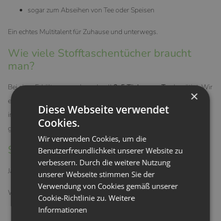
sogar zum Abseihen von Tee oder Speisen
Ein echtes Multitalent für Zuhause und unterwegs.
Wie viele Stofftaschentücher braucht
man?
Bei einer Erkältung werden schnell
3–5 Tücher pro Tag
benötigt. Wir
×
empfehlen daher, etwa
15 Stück im Haushalt
zu haben. So sind
Diese Webseite verwendet
immer genügend saubere Tücher griffbereit, auch wenn ein Teil
Cookies.
gerade in der Wäsche ist.
Wir verwenden Cookies, um die
Sind Stofftaschentücher hygienisch?
Benutzerfreundlichkeit unserer Website zu
verbessern. Durch die weitere Nutzung
Ja – bei richtiger Pflege absolut.
unserer Webseite stimmen Sie der
Verwendung von Cookies gemäß unserer
Wichtig ist:
Cookie-Richtlinie zu.
Weitere
Informationen
Wechsel nach 1–2 Tagen