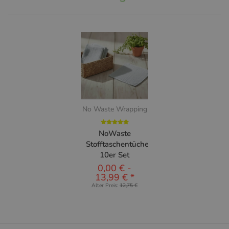
No Waste Wrapping
NoWaste
Stofftaschentücher
10er Set
0,00 €
-
13,99 €
*
Alter Preis:
12,75 €