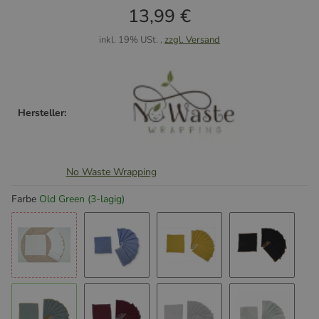
13,99 €
inkl. 19% USt. ,
zzgl. Versand
Hersteller:
No Waste Wrapping
Farbe
Old Green (3-lagig)
Weiß (3-lagig)
Lavendel (3-lagig)
Senf (3-lagig)
Schwarz (3