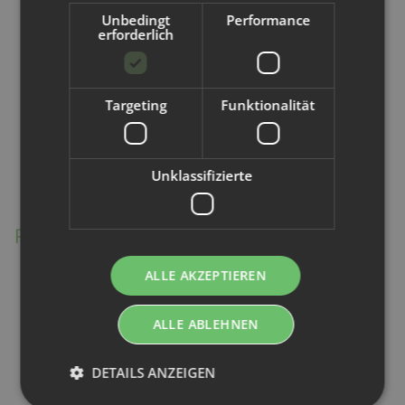
Unbedingt
Performance
Nicht feucht in der Hosentasche aufbewahren (besser in
erforderlich
einem kleinen Wetbag)
Waschbar bei
60°C
Targeting
Funktionalität
Auf Weichspüler, Bleiche und Chlor verzichten (schont die
Fasern & erhält die Saugkraft)
Unklassifizierte
Bügeln ist empfehlenswert – Hitze reduziert Keime zusätzlich
Produktdetails
Set:
10 Stofftaschentücher
ALLE AKZEPTIEREN
Maße:
ca. 20 x 20 cm
ALLE ABLEHNEN
Material:
100% GOTS-zertifizierte Baumwolle (Musselin)
DETAILS ANZEIGEN
Pflege:
Waschbar bei 60°C