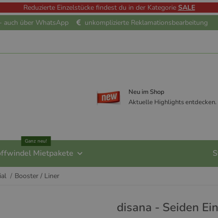
Reduzierte Einzelstücke findest du in der Kategorie
SALE
e - auch über WhatsApp
unkomplizierte Reklamationsbearbeitung
Neu im Shop
Aktuelle Highlights entdecken.
Ganz neu!
offwindel Mietpakete
S
ial
Booster / Liner
disana - Seiden Ei