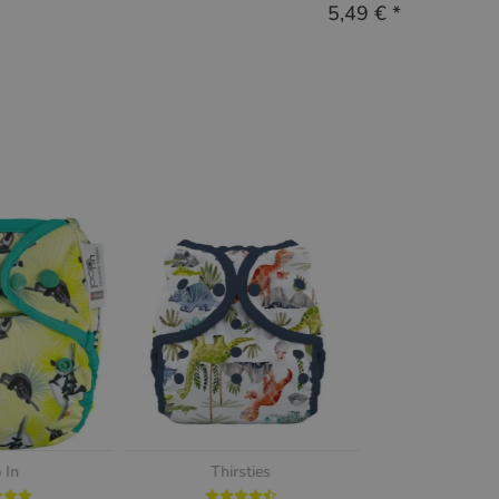
5,49 €
*
 In
Thirsties