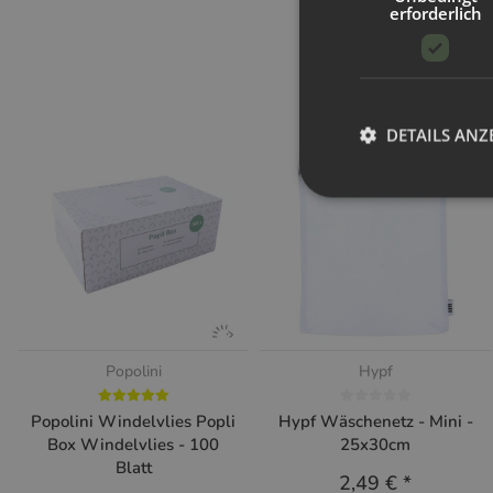
erforderlich
DETAILS ANZ
Popolini
Hypf
Popolini Windelvlies Popli
Hypf Wäschenetz - Mini -
Box Windelvlies - 100
25x30cm
Blatt
2,49 €
*