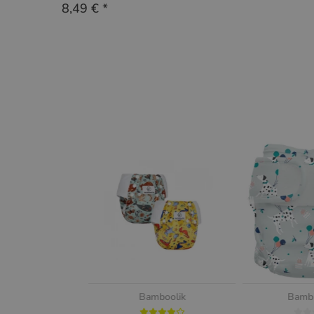
8,49 €
*
Bamboolik
Bambi