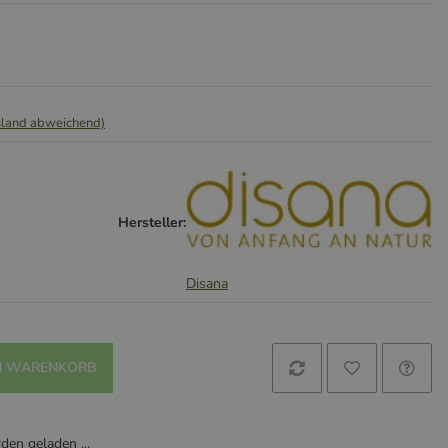
sland abweichend)
Hersteller:
Disana
N WARENKORB
en geladen ...