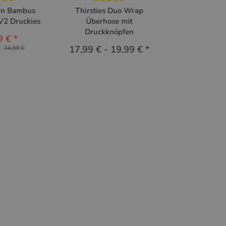
-In Bambus
Thirsties Duo Wrap
V2 Druckies
Überhose mit
Druckknöpfen
9 €
*
17,99 €
-
19,99 €
*
s:
24,99 €