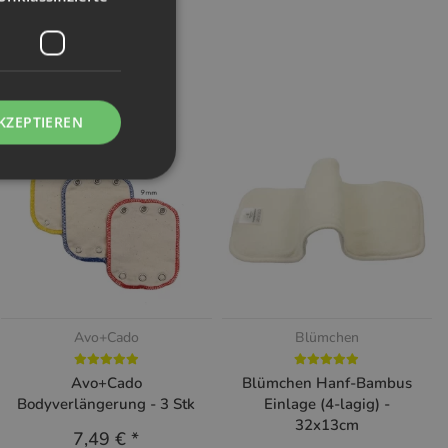
KZEPTIEREN
Avo+Cado
Blümchen
Avo+Cado
Blümchen Hanf-Bambus
Bodyverlängerung - 3 Stk
Einlage (4-lagig) -
32x13cm
7,49 €
*