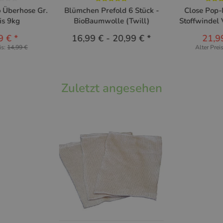
 Überhose Gr.
Blümchen Prefold 6 Stück -
Close Pop
bis 9kg
BioBaumwolle (Twill)
Stoffwindel 
9 €
*
16,99 €
-
20,99 €
*
21,9
is:
14,99 €
Alter Prei
Zuletzt angesehen