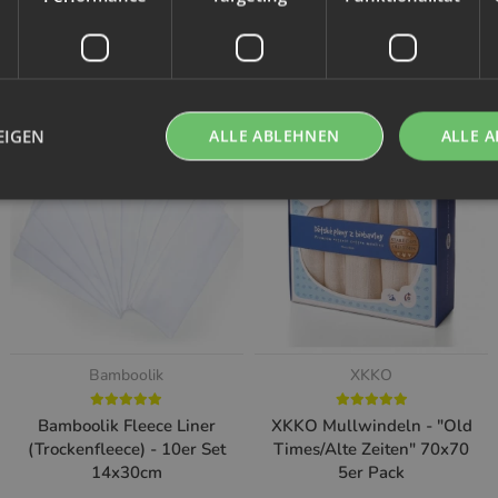
Kunden kauften dazu folgende Artikel:
EIGEN
ALLE ABLEHNEN
ALLE A
Bamboolik
XKKO
Bamboolik Fleece Liner
XKKO Mullwindeln - "Old
(Trockenfleece) - 10er Set
Times/Alte Zeiten" 70x70
14x30cm
5er Pack