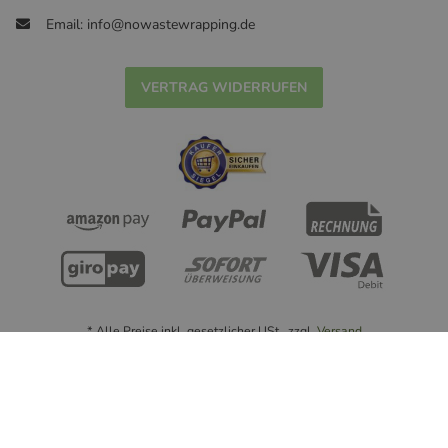
Email: info@nowastewrapping.de
VERTRAG WIDERRUFEN
* Alle Preise inkl. gesetzlicher USt., zzgl.
Versand
© Handmade with ❤ nowastewrapping.de - 2022
Powered by
JTL-Shop