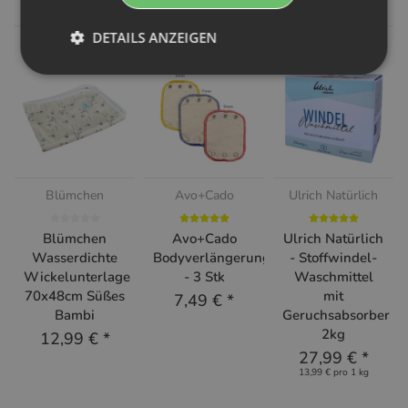
DETAILS ANZEIGEN
Blümchen
Avo+Cado
Ulrich Natürlich
Blümchen
Avo+Cado
Ulrich Natürlich
Wasserdichte
Bodyverlängerung
- Stoffwindel-
Wickelunterlage
- 3 Stk
Waschmittel
70x48cm Süßes
mit
7,49 €
*
Bambi
Geruchsabsorber
2kg
12,99 €
*
27,99 €
*
13,99 € pro 1 kg