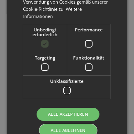
Verwendung von Cookies gemäß unserer
Cookie-Richtlinie zu.
Weitere
Informationen
Unbedingt
Performance
erforderlich
No Waste Wrapping
NoWaste
Handmade
Targeting
Funktionalität
WetBag oZip M
(25x25cm
mittel)
Unklassifizierte
14,99 €
*
ALLE AKZEPTIEREN
Kunden kauften dazu folgende
Artikel:
ALLE ABLEHNEN