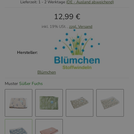
Lieferzeit:
1 - 2 Werktage
(DE - Ausland abweichend)
12,99 €
inkl. 19% USt. ,
zzgl. Versand
Hersteller:
Blümchen
Muster
Süßer Fuchs
Cozy Lion
Floral Green (Special Edition: Made in 
Süßer Hase
Süßes Bam