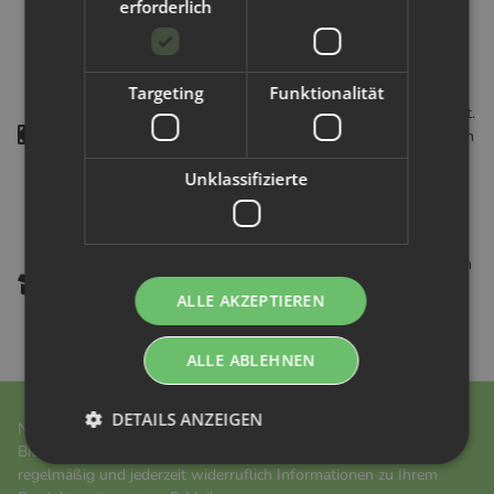
erforderlich
unsere Kontaktformulars jederzeit kontaktieren. Bester
Kundenservice - von A bis Z.
Geld zurück:
Targeting
Funktionalität
Es kann doch immer passieren, dass etwas mal nicht passt.
Wenn du unzufrieden mit deinem Produkt bist, ist dies kein
Grund zur Sorge! Wir kümmern uns darum - schnell und
Unklassifizierte
unkompliziert.
Gratis Versand:
Schon ab einem Bestellwert von nur 59,-Euro übernehmen
wir die Versandkosten für dich (innerhalb Deutschlands).
ALLE AKZEPTIEREN
Einkaufen, so einfach wie nie - bequem & von zu Hause
aus.
ALLE ABLEHNEN
DETAILS ANZEIGEN
Newsletter Anmeldung
Bitte senden Sie mir entsprechend Ihrer
Datenschutzerklärung
regelmäßig und jederzeit widerruflich Informationen zu Ihrem