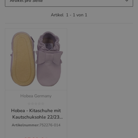
Artikel pro Seite
Artikel
1
-
1
von
1
Hobea Germany
Hobea - Kitaschuhe mit
Kautschuksohle 22/23
Schleife (pastell lila)
Artikelnummer:
752276-014