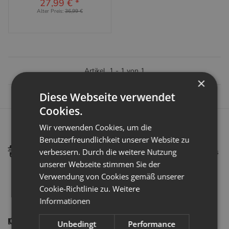
27,99 €
*
Alter Preis:
36,99 €
Artikel
1
-
1
von
1
×
Diese Webseite verwendet
Cookies.
Wir verwenden Cookies, um die
Schnelle Lieferung:
Benutzerfreundlichkeit unserer Website zu
Als DHL Premium Partner können wir eine schnellen und
verbessern. Durch die weitere Nutzung
sicheren Versand garantieren. Bestellungen welche uns bis
14:00 Uhr erreichen, werden in der Regel am selben Tag
unserer Webseite stimmen Sie der
verschickt.
Verwendung von Cookies gemäß unserer
Cookie-Richtlinie zu.
Weitere
Informationen
Hilfe & Support:
Dir fehlt eine Produktinfo oder du hast anderweitige
Fragen zu unserem Shop? Gern kannst du uns mit Hilfe
Unbedingt
Performance