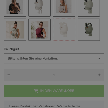
b.pure Darwin Black
b.pure Grenada Natur Leinen
b.pure Kigali
b.pure Elba
b.pure Matcha Latte
b.pure Burgundy
b.pure Vanilla
b.pure Jade
Bauchgurt
Bitte wählen Sie eine Variation.
IN DEN WARENKORB
x
Dieses Produkt hat Variationen. Wähle bitte die