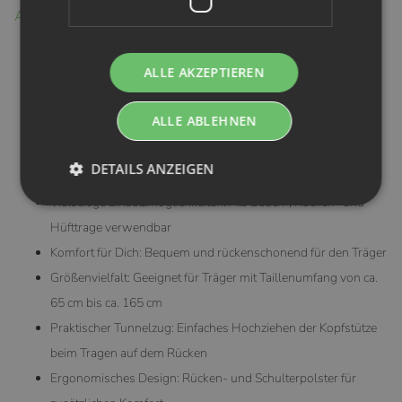
Alle Vorteile der Bondolino auf einen Blick:
Einfache Handhabung: Schnell und unkompliziert anlegen
ALLE AKZEPTIEREN
Anpassbar an jeden Träger: Passt sich beim Anlegen
individuell an
ALLE ABLEHNEN
Optimale Unterstützung für Dein Baby: Flexibel einstellbare
Stegbreite (ca. 15-43 cm) für eine gesunde Anhock-Spreiz-
DETAILS ANZEIGEN
Haltung
Vielseitige Einsatzmöglichkeiten: Als Bauch-, Rücken- und
Hüfttrage verwendbar
Komfort für Dich: Bequem und rückenschonend für den Träger
Größenvielfalt: Geeignet für Träger mit Taillenumfang von ca.
65 cm bis ca. 165 cm
Praktischer Tunnelzug: Einfaches Hochziehen der Kopfstütze
beim Tragen auf dem Rücken
Ergonomisches Design: Rücken- und Schulterpolster für