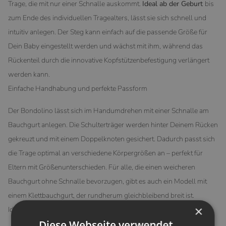
Trage, die mit nur einer Schnalle auskommt.
Ideal ab der Geburt
bis
zum Ende des individuellen Tragealters, lässt sie sich schnell und
intuitiv anlegen. Der Steg kann einfach auf die passende Größe für
Dein Baby eingestellt werden und wächst mit ihm, während das
Rückenteil durch die innovative Kopfstützenbefestigung verlängert
werden kann.
Einfache Handhabung und perfekte Passform
Der Bondolino lässt sich im Handumdrehen mit einer Schnalle am
Bauchgurt anlegen. Die Schulterträger werden hinter Deinem Rücken
gekreuzt und mit einem Doppelknoten gesichert. Dadurch passt sich
die Trage optimal an verschiedene Körpergrößen an – perfekt für
Eltern mit Größenunterschieden. Für alle, die einen weicheren
Bauchgurt ohne Schnalle bevorzugen, gibt es auch ein Modell mit
einem Klettbauchgurt, der rundherum gleichbleibend breit ist.
×
Ideale Unterstützung und gesunde Haltung
Diese Webseite verwendet