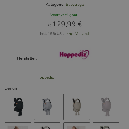
Kategorie:
Babytrage
Sofort verfügbar
129,99 €
ab
inkl. 19% USt. ,
zzgl. Versand
Hersteller:
Hoppediz
Design
b.pure all Black
b.pure all Grey
b.pure Cádiz
b.pure all 