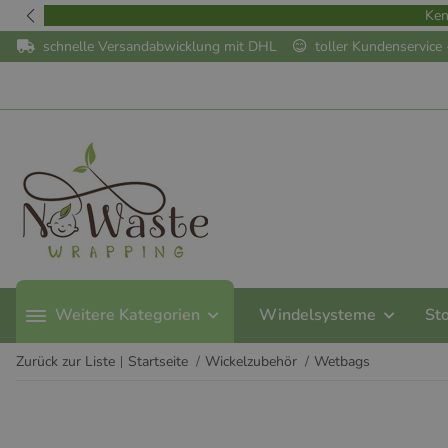
Ken
schnelle Versandabwicklung mit DHL
toller Kundenservic
Weitere Kategorien
Windelsysteme
St
Zurück zur Liste
Startseite
Wickelzubehör
Wetbags