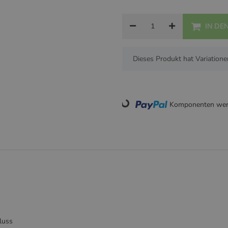
IN DE
x
Dieses Produkt hat Variatione
Loading...
Komponenten werd
luss