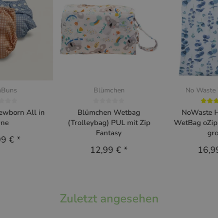
Buns
Blümchen
No Waste
wborn All in
Blümchen Wetbag
NoWaste 
ne
(Trolleybag) PUL mit Zip
WetBag oZip
Fantasy
gr
99 €
*
12,99 €
*
16,9
Zuletzt angesehen