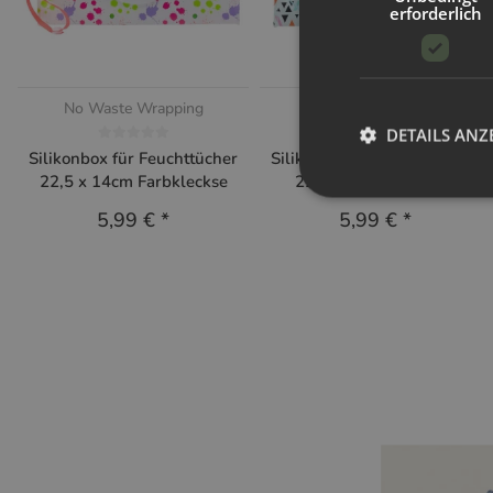
erforderlich
No Waste Wrapping
No Waste Wrapping
DETAILS ANZ
Silikonbox für Feuchttücher
Silikonbox für Feuchttücher
22,5 x 14cm Farbkleckse
22,5 x 14cm Triangle
5,99 €
*
5,99 €
*