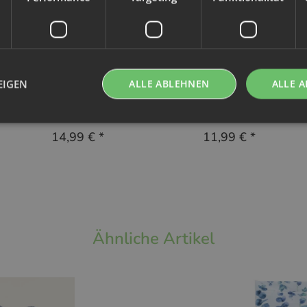
Hypf
EIGEN
ALLE ABLEHNEN
ALLE A
Hypf Pail Liner Colour
Hypf Windelsack Colour
Shapes
Shapes
14,99 €
*
11,99 €
*
Ähnliche Artikel