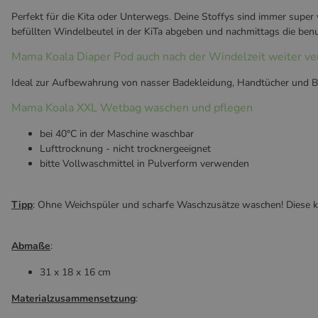
Perfekt für die Kita oder Unterwegs. Deine Stoffys sind immer super
befüllten Windelbeutel in der KiTa abgeben und nachmittags die be
Mama Koala Diaper Pod auch nach der Windelzeit weiter v
Ideal zur Aufbewahrung von nasser Badekleidung, Handtücher und Bad
Mama Koala XXL Wetbag waschen und pflegen
bei 40°C in der Maschine waschbar
Lufttrocknung - nicht trocknergeeignet
bitte Vollwaschmittel in Pulverform verwenden
Tipp
: Ohne Weichspüler und scharfe Waschzusätze waschen! Diese k
Abmaße
:
31 x 18 x 16 cm
Materialzusammensetzung
: