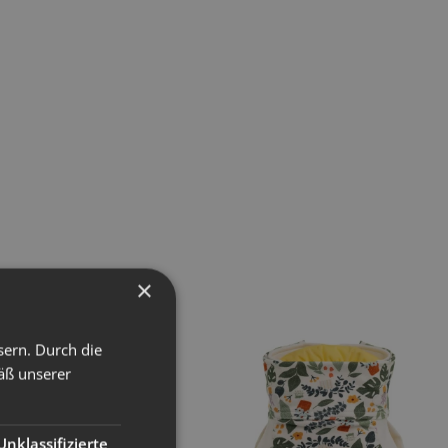
×
sern. Durch die
äß unserer
Unklassifizierte