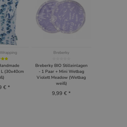
 Wrapping
Breberky
Handmade
Breberky BIO Stilleinlagen
 L (30x40cm
- 1 Paar + Mini Wetbag
oß)
Violett Meadow (Wetbag
weiß)
9 €
*
9,99 €
*