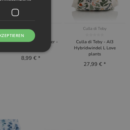
Ubbi
Culla di Teby
KZEPTIEREN
Ubbi Feuchttuch Spender -
Culla di Teby - AI3
On the go Sage
Hybridwindel L Love
plants
8,99 €
*
27,99 €
*