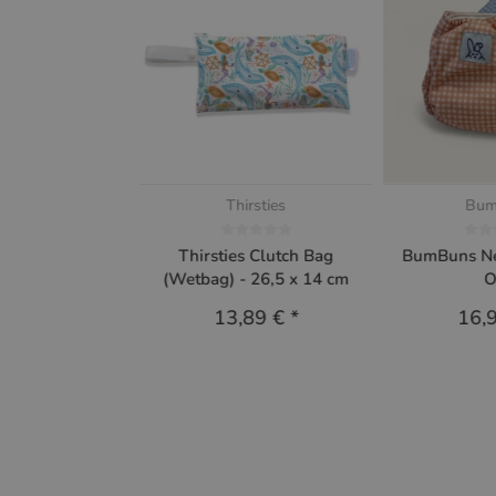
Thirsties
Bum
Thirsties Clutch Bag
BumBuns Ne
(Wetbag) - 26,5 x 14 cm
O
13,89 €
*
16,