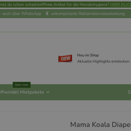
nst du schon schadstofffreie Artikel für die Monatshygiene?
HIER KLIC
e - auch über WhatsApp
unkomplizierte Reklamationsbearbeitung
Neu im Shop
Aktuelle Highlights entdecken.
Ganz neu!
offwindel Mietpakete
S
Mama Koala Diape