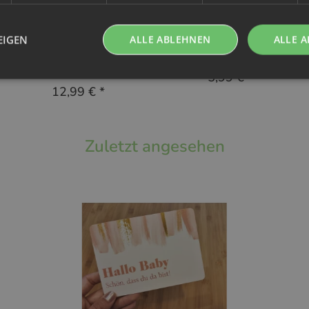
XKKO
No Waste Wrapping
XKKO
Silikonbox für Feuchttücher
EIGEN
ALLE ABLEHNEN
ALLE A
Nachttrainingshöschen L
22,5 x 14cm Bunte Blätter
Safari Honey Mustard
5,99 €
*
12,99 €
*
Zuletzt angesehen