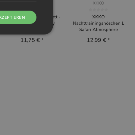
Blümchen
XKKO
Blümchen Überhose Klett -
XKKO
KZEPTIEREN
One Size 4-16kg Cozy
Nachttrainingshöschen L
Schildkröte
Safari Atmosphere
11,75 €
*
12,99 €
*