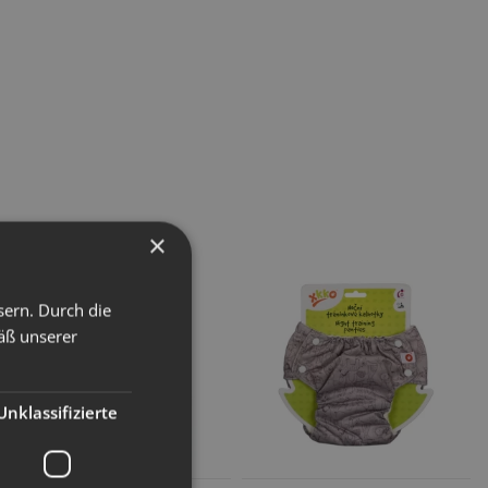
×
sern. Durch die
äß unserer
Unklassifizierte