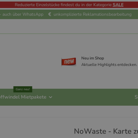
Reduzierte Einzelstücke findest du in der Kategorie
SALE
e - auch über WhatsApp
unkomplizierte Reklamationsbearbeitung
Neu im Shop
Aktuelle Highlights entdecken.
Ganz neu!
offwindel Mietpakete
S
NoWaste - Karte z