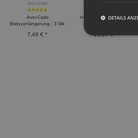
Avo+Cado
Hypf
Avo+Cado
Hypf Wetbag L Krabs &
DETAILS ANZ
Bodyverlängerung - 3 Stk
Wales
7,49 €
*
11,99 €
*