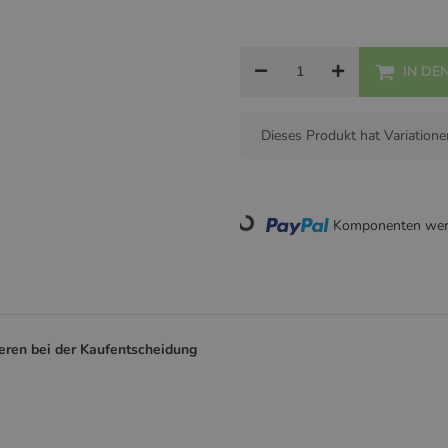
Rosé
IN DE
x
Dieses Produkt hat Variatione
Loading...
Komponenten werd
deren bei der Kaufentscheidung