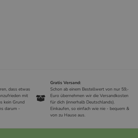
Gratis Versand:
ren, dass etwas
Schon ab einem Bestellwert von nur 59,-
nzufrieden mit
Euro übernehmen wir die Versandkosten
es kein Grund
für dich (innerhalb Deutschlands).
ns darum -
Einkaufen, so einfach wie nie - bequem &
von zu Hause aus.