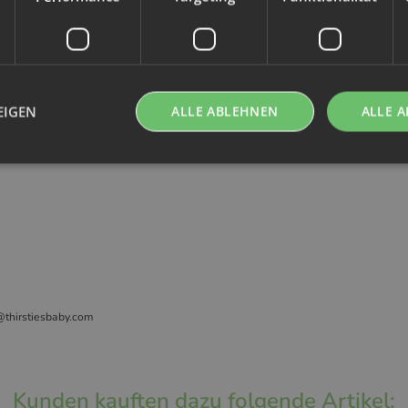
d PUL-Produkte nicht ausgewrungen werden. Durch das Überdehnen kan
EIGEN
ALLE ABLEHNEN
ALLE A
einer Lage Mikrofleece
@thirstiesbaby.com
Kunden kauften dazu folgende Artikel: