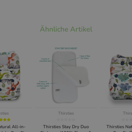
Ähnliche Artikel
rsties
Thirsties
Thirs
atural All-in-
Thirsties Stay Dry Duo
Thirsties Nat