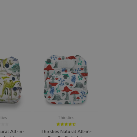
ties
Thirsties
ural All-in-
Thirsties Natural All-in-