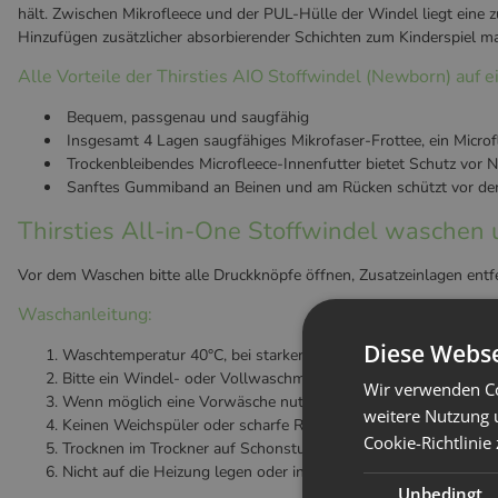
hält. Zwischen Mikrofleece und der PUL-Hülle der Windel liegt eine zus
Hinzufügen zusätzlicher absorbierender Schichten zum Kinderspiel ma
Alle Vorteile der Thirsties AIO Stoffwindel (Newborn) auf ei
Bequem, passgenau und saugfähig
Insgesamt 4 Lagen saugfähiges Mikrofaser-Frottee, ein Microf
Trockenbleibendes Microfleece-Innenfutter bietet Schutz vor N
Sanftes Gummiband an Beinen und am Rücken schützt vor de
Thirsties All-in-One Stoffwindel waschen 
Vor dem Waschen bitte alle Druckknöpfe öffnen, Zusatzeinlagen ent
Waschanleitung:
Diese Webse
Waschtemperatur 40°C, bei starker Verschmutzung 60°C
Bitte ein Windel- oder Vollwaschmittel in Pulverform verwend
Wir verwenden Co
Wenn möglich eine Vorwäsche nutzen um groben Schmutz aus
weitere Nutzung 
Keinen Weichspüler oder scharfe Reiniger nutzen. Das schädig
Cookie-Richtlinie
Trocknen im Trockner auf Schonstufe und niedriger Temperatur,
Nicht auf die Heizung legen oder in die pralle Sonne hängen.
Unbedingt