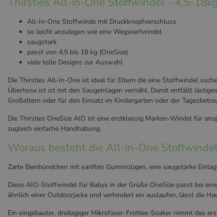
Thirsties All-in-One Stoffwindel - 4,5-18k
All-In-One Stoffwinde mit Druckknopfverschluss
so leicht anzulegen wie eine Wegwerfwindel
saugstark
passt von 4,5 bis 18 kg (OneSize)
viele tolle Designs zur Auswahl
Die Thirsties All-In-One ist ideal für Eltern die eine Stoffwindel 
Überhose ist ist mit den Saugeinlagen vernäht. Damit entfällt lästig
Großeltern oder für den Einsatz im Kindergarten oder der Tagesbetre
Die Thirsties OneSize AIO ist eine erstklassig Marken-Windel für ans
zugleich einfache Handhabung.
Woraus besteht die All-in-One Stoffwindel 
Zarte Beinbündchen mit sanften Gummizügen, eine saugstarke Einlage
Diese AIO-Stoffwindel für Babys in der Grüße OneSize passt bei ein
ähnlich einer Outdoorjacke und verhindert ein auslaufen, lässt die H
Ein eingebauter, dreilagiger Mikrofaser-Frottee-Soaker nimmt das ers