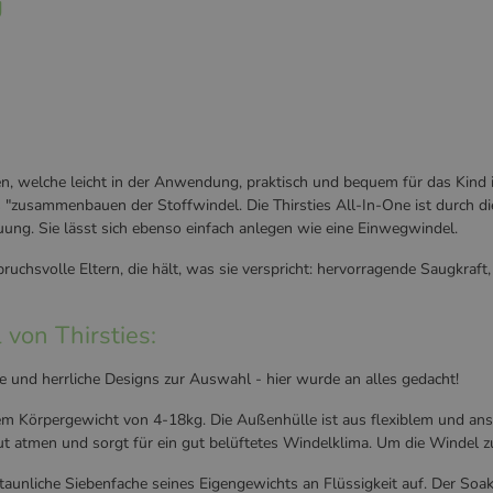
g
suchen, welche leicht in der Anwendung, praktisch und bequem für das Ki
es "zusammenbauen der Stoffwindel. Die Thirsties All-In-One ist durch d
uung. Sie lässt sich ebenso einfach anlegen wie eine Einwegwindel.
pruchsvolle Eltern, die hält, was sie verspricht: hervorragende Saugkra
von Thirsties:
 und herrliche Designs zur Auswahl - hier wurde an alles gedacht!
em Körpergewicht von 4-18kg. Die Außenhülle ist aus flexiblem und ans
aut atmen und sorgt für ein gut belüftetes Windelklima. Um die Windel 
taunliche Siebenfache seines Eigengewichts an Flüssigkeit auf. Der Soa