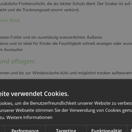
ätzliche Frottierschicht, die als letzter Schutz dient. Der Soaker ist au
cht und die Trocknungszeit enorm verkürzt.
nen Blick:
leece-Futter und ein zuverlässig wasserdichtes Äußeres
ässe und ist ideal für Kinder die Feuchtigkeit schnell anzeigen oder 
m Auslaufen
und pflegen:
fernen und bis zur Windelwäsche kühl und möglichst trocken aufbewahr
ite verwendet Cookies.
en
okies, um die Benutzerfreundlichkeit unserer Website zu verbes
zuschwemmen. Hauptwaschgang mit Wasser-PLUS Taste um den saugsta
unserer Webseite stimmen Sie der Verwendung von Cookies gem
t das Textil oder kann die PUL-Membran ablösen.
 zu.
Weitere Informationen
 besser auf der Leine trocknen.
Performance
Targeting
Funktionalität