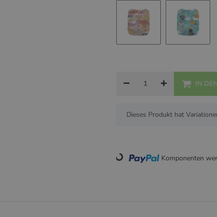
Dino Rawr
Nightlif
Sunny
Drizzly
IN DE
x
Dieses Produkt hat Variatione
Loading...
Komponenten werd