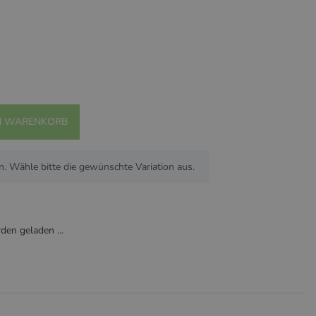
e
Forest Frolic
Adventure Trail
Cicada
Bloomy
N WARENKORB
n. Wähle bitte die gewünschte Variation aus.
en geladen ...