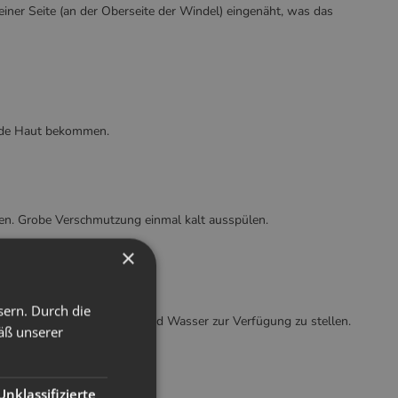
f einer Seite (an der Oberseite der Windel) eingenäht, was das
wunde Haut bekommen.
en. Grobe Verschmutzung einmal kalt ausspülen.
×
sern. Durch die
rken Windeln ausreichend Wasser zur Verfügung zu stellen.
äß unserer
Unklassifizierte