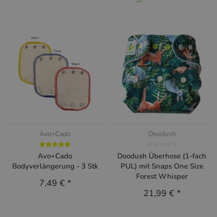
Avo+Cado
Doodush
Avo+Cado
Doodush Überhose (1-fach
Bodyverlängerung - 3 Stk
PUL) mit Snaps One Size
Forest Whisper
7,49 €
*
21,99 €
*