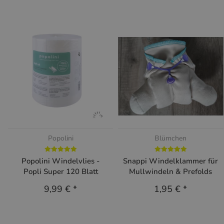
Popolini
Blümchen
Popolini Windelvlies -
Snappi Windelklammer für
Popli Super 120 Blatt
Mullwindeln & Prefolds
9,99 €
*
1,95 €
*