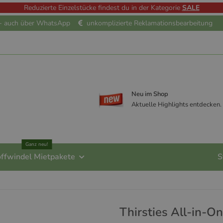
Reduzierte Einzelstücke findest du in der Kategorie
SALE
e - auch über WhatsApp
unkomplizierte Reklamationsbearbeitung
Neu im Shop
Aktuelle Highlights entdecken.
Ganz neu!
offwindel Mietpakete
S
Thirsties All-in-On