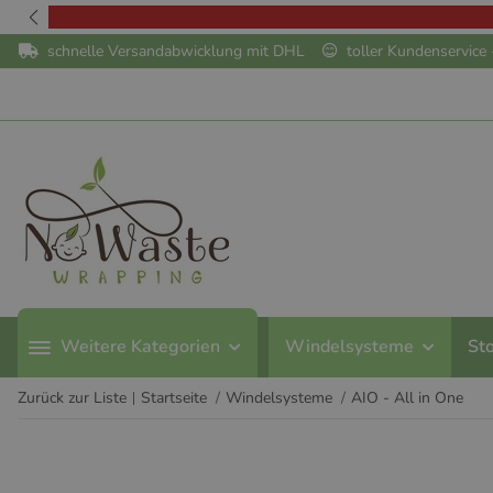
schnelle Versandabwicklung mit DHL
toller Kundenservic
Weitere Kategorien
Windelsysteme
St
Zurück zur Liste
Startseite
Windelsysteme
AIO - All in One