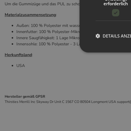
erforderlich
Um die Gummizüge und das PUL zu schonen sollten Stoffwindeln un
Materialzusammensetzung
:
Außen: 100 % Polyester mit wasserdichter Beschichtung
Innenfutter: 100 % Polyester-Mikrofleece
DETAILS ANZ
Innere Saugfähigkeit: 1 Lage Mikrofaser-Frottee
Innensohle: 100 % Polyester - 3 Lagen Mikrofaser-Frottee mit 
Herkunftsland
:
USA
Hersteller gemäß GPSR
Thirsties Merrill Inc Skyway Dr Unit C 1567 CO 80504 Longmont USA support