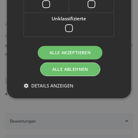
Unklassifizierte
Aufbewahrung
Trocken und bei Raumtemperatur lagern. Verpackungsmaterial bitte
außerhalb der Reichweite von Kindern aufbewahren und fachgerecht
ALLE AKZEPTIEREN
entsorgen.
ALLE ABLEHNEN
Lieferumfang
DETAILS ANZEIGEN
4 × Wochenbett-Unterwäsche
Bewertungen