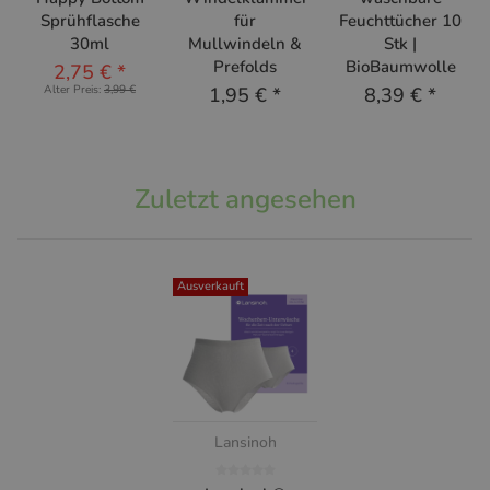
Sprühflasche
für
Feuchttücher 10
30ml
Mullwindeln &
Stk |
Prefolds
BioBaumwolle
2,75 €
*
Alter Preis:
3,99 €
1,95 €
*
8,39 €
*
Zuletzt angesehen
Ausverkauft
Lansinoh