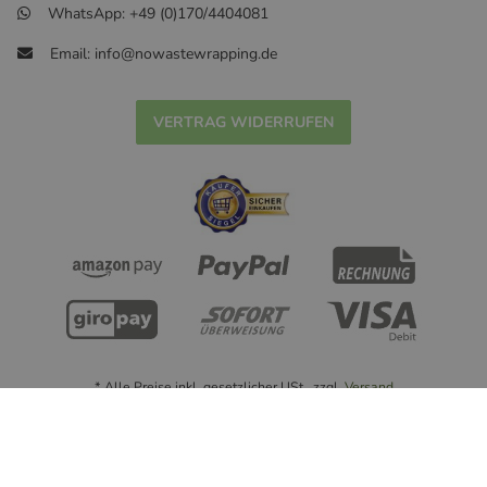
WhatsApp: +49 (0)170/4404081
Email: info@nowastewrapping.de
VERTRAG WIDERRUFEN
* Alle Preise inkl. gesetzlicher USt., zzgl.
Versand
© Handmade with ❤ nowastewrapping.de - 2022
Powered by
JTL-Shop