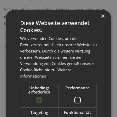
Im Gegensatz zu Einweg-Netzhöschen kann diese Unterwäsche
×
mehrfach gewaschen und wiederverwendet
werden. Das spart
Diese Webseite verwendet
Müll, ist hygienisch und deutlich komfortabler im Alltag.
Cookies.
Wir verwenden Cookies, um die
Benutzerfreundlichkeit unserer Website zu
Anwendung
verbessern. Durch die weitere Nutzung
unserer Webseite stimmen Sie der
Unterwäsche aus der Verpackung nehmen und vor dem
Verwendung von Cookies gemäß unserer
ersten Tragen ggf. sanft dehnen.
Cookie-Richtlinie zu.
Weitere
Informationen
Wie einen normalen Slip anziehen und den hohen Bund
bequem positionieren.
Unbedingt
Performance
erforderlich
Wochenbett-Einlage mittig einlegen und Sitz prüfen.
Nach dem Tragen gemäß Pflegehinweisen waschen oder
Targeting
Funktionalität
wechseln.