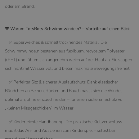
oder am Strand.
🧡
Warum TotsBots Schwimmwindeln? – Vorteile auf einen Blick
✅ Superweiches & schnell trocknendes Material: Die
Schwimmwindeln bestehen aus flexiblem, recyceltem Polyester
(rPET) und fühlen sich angenehm weich auf der Haut an. Sie saugen
sich nicht mit Wasser voll und bieten maximale Bewegungsfreiheit.
✅ Perfekter Sitz & sicherer Auslaufschutz: Dank elastischer
Bündchen an Beinen, Rücken und Bauch passt sich die Windel
optimal an, ohne einzuschneiden – für einen sicheren Schutz vor
„kleinen Missgeschicken“ im Wasser.
✅ Kinderleichte Handhabung: Der praktische Klettverschluss
macht das An- und Ausziehen zum Kinderspiel – selbst bei