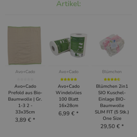
Artikel:
Avo+Cado
Avo+Cado
Blümchen
Avo+Cado
Avo+Cado
Blümchen 2in1
Prefold aus Bio-
Windelvlies
SIO Kuschel-
Baumwolle | Gr.
100 Blatt
Einlage BIO-
1-3 2 -
16x28cm
Baumwolle
33x35cm
SLIM FIT (5 Stk.)
6,99 €
*
One Size
3,89 €
*
29,50 €
*