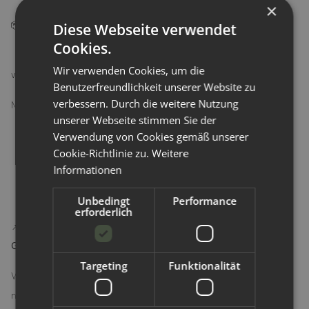
×
📦 Lieferumfang
Diese Webseite verwendet
Cookies.
1x TotsBots Schwimmwindel deiner Wahl (Größe & Design
Wir verwenden Cookies, um die
wählbar)
Benutzerfreundlichkeit unserer Website zu
verbessern. Durch die weitere Nutzung
Materialzusammensetzung:
unserer Webseite stimmen Sie der
Außenmaterial: 100% recyceltes Polyester (rPET)
Verwendung von Cookies gemäß unserer
Cookie-Richtlinie zu.
Weitere
Innenmaterial: 100% Polyester (Microfleece)
Informationen
Unbedingt
Performance
erforderlich
📌 Fazit: TotsBots Schwimmwindeln – Badespaß mit gutem
Gewissen
Targeting
Funktionalität
Wenn du auf der Suche nach einer bequemen, sicheren und
nachhaltigen Schwimmwindel für dein Baby bist, liegst du mit