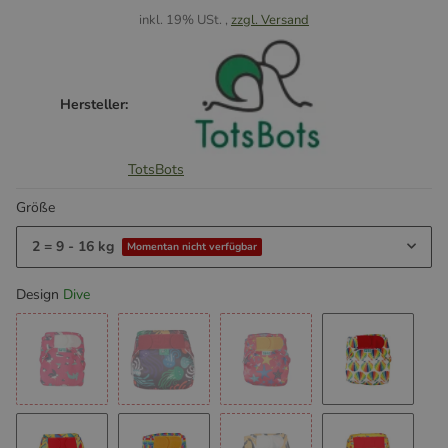
inkl. 19% USt. ,
zzgl. Versand
Hersteller:
TotsBots
Größe
2 = 9 - 16 kg
Momentan nicht verfügbar
Design
Dive
Puffling Paddle
Jelly Fish
Stars
Venus Shel