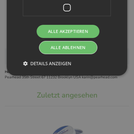
Lang anhaltende Frische
Einfache Anwendung
Ideal für Haushalte mit Babys und Haustieren
ALLE AKZEPTIEREN
ALLE ABLEHNEN
Bewertungen
DETAILS ANZEIGEN
Hersteller gemäß GPSR
Pearhead 35th Street 67 11232 Brooklyn USA karin@pearhead.com
Zuletzt angesehen