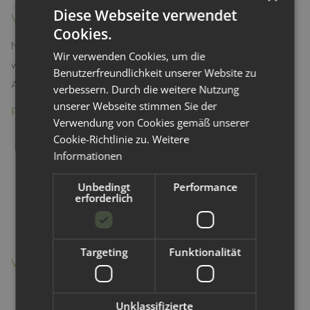
Diese Webseite verwendet
Vielseitig einsetzbar im ganzen Haushalt
Cookies.
Nicht nur für Windeleimer geeignet: Nutzen Sie das Gel überall dort,
Wir verwenden Cookies, um die
wo Gerüche entstehen – z. B. in Küche, Bad, Schlafzimmer oder im
Benutzerfreundlichkeit unserer Website zu
Auto.
verbessern. Durch die weitere Nutzung
unserer Webseite stimmen Sie der
Produktdetails auf einen Blick
Verwendung von Cookies gemäß unserer
Cookie-Richtlinie zu.
Weitere
Inhalt: 3er-Pack (Vorteilspackung)
Informationen
Wirkung: Bis zu 4 Wochen pro Gel
Duft: Lavendel oder Zitrone
Unbedingt
Performance
Maße pro Dose: ca. 7 cm (B) x 2,8 cm (H) x 7 cm (T)
erforderlich
Material: PP-Behälter
Inhaltsstoffe: Kappa-Carrageen & Parfüm
Targeting
Funktionalität
Vorteile
Effektive Geruchsbindung statt Überdeckung
Unklassifizierte