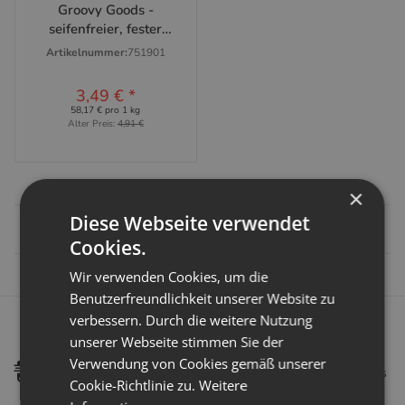
Groovy Goods -
seifenfreier, fester
Allzweckreiniger
Artikelnummer:
751901
3,49 €
*
58,17 € pro 1 kg
Alter Preis:
4,91 €
×
Diese Webseite verwendet
Artikel
1
-
1
von
1
Cookies.
Wir verwenden Cookies, um die
Benutzerfreundlichkeit unserer Website zu
verbessern. Durch die weitere Nutzung
Schnelle Lieferung:
unserer Webseite stimmen Sie der
Als DHL Premium Partner können wir eine schnellen und
Verwendung von Cookies gemäß unserer
sicheren Versand garantieren. Bestellungen welche uns bis
Cookie-Richtlinie zu.
Weitere
14:00 Uhr erreichen, werden in der Regel am selben Tag