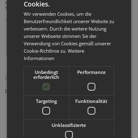
und wiederverwendbaren Müllbeutel beim Camping oder als
Cookies.
Transportbeutel für Spielsachen.
Wir verwenden Cookies, um die
Weitere Beispiele für eine Verwendung:
Benutzerfreundlichkeit unserer Website zu
verbessern. Durch die weitere Nutzung
Transport von nasser Badebekleidung
unserer Webseite stimmen Sie der
schmutzige Schuhe aufbewaren
Verwendung von Cookies gemäß unserer
verschwitze oder schmutzige Kleidung transportieren
waschbare Mülltüte
Cookie-Richtlinie zu.
Weitere
Informationen
Unbedingt
Performance
erforderlich
Pail Liner - ganz einfach selbst nähen
Folgende Materialien und Hilfsmittel solltest du dir bereitlegen:
Targeting
Funktionalität
Nähmaschine
Schere
PUL-Stoff oder ein Textil deiner Wahl
Maßband oder Zollstock
Unklassifizierte
Gummiband
reißfestes Nähgarn