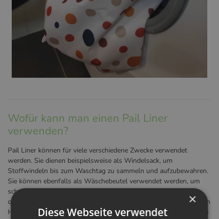
Wofür kann man einen Pail Liner
verwenden?
Pail Liner können für viele verschiedene Zwecke verwendet
werden. Sie dienen beispielsweise als Windelsack, um
Stoffwindeln bis zum Waschtag zu sammeln und aufzubewahren.
Sie können ebenfalls als Wäschebeutel verwendet werden, um
schmutzige Wäsche (z.B. Matschsachen aus dem Kindergarten
×
oder verschwitzte Sportbekleidung nach dem Fitness-Studio) nach
Diese Webseite verwendet
Hause zu transportieren. Sie eignen sich ebenfalls als waschbaren