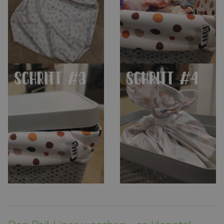
Damit die Stoffwindeln nicht
Sollte die Windelwäsche
riechen sollte der Deckel nur
trotzdem etwas müffeln,
leicht aufgelegt werden. So
kannst du den Pail Liner mit
kann die Luft zirkulieren.
dem angenähten Gummiband
verschließen.