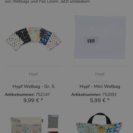
von Wetbags und Pail Linern. Jetzt entdecken!
Hypf
Hypf
Hypf Wetbag - Gr. S
Hypf - Mini Wetbag
Artikelnummer:
752147
Artikelnummer:
752093
9,99 €
*
5,99 €
*