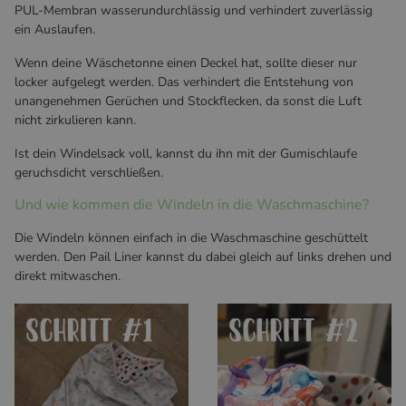
PUL-Membran wasserundurchlässig und verhindert zuverlässig
ein Auslaufen.
Wenn deine Wäschetonne einen Deckel hat, sollte dieser nur
locker aufgelegt werden. Das verhindert die Entstehung von
unangenehmen Gerüchen und Stockflecken, da sonst die Luft
nicht zirkulieren kann.
Ist dein Windelsack voll, kannst du ihn mit der Gumischlaufe
geruchsdicht verschließen.
Und wie kommen die Windeln in die Waschmaschine?
Die Windeln können einfach in die Waschmaschine geschüttelt
werden. Den Pail Liner kannst du dabei gleich auf links drehen und
direkt mitwaschen.
Ob der Pail Liner mit dem
Der Pail Liner fasst locker 20-
Muster nach innen oder außen
30 Stoffwindeln. Der
in den Windeleimer gehangen
Gummibund verhindert das
wird ist dir überlassen.
hineinrutschen in den
Wäschekorb.