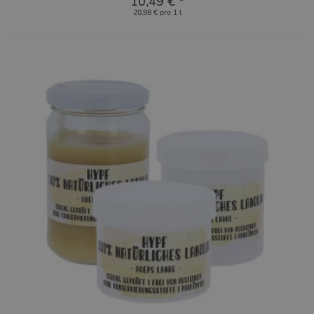
10,49 €
*
20,98 € pro 1 l