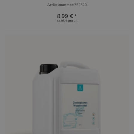
Artikelnummer:
752320
8,99 €
*
44,95 € pro 1 l