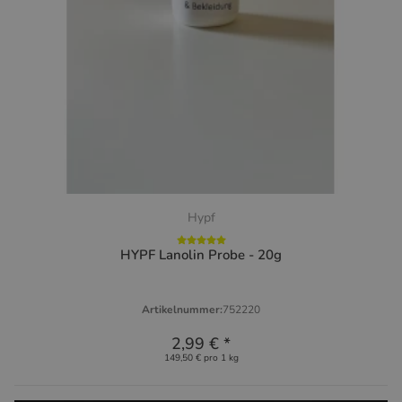
Hypf
HYPF Lanolin Probe - 20g
Artikelnummer:
752220
2,99 €
*
149,50 € pro 1 kg