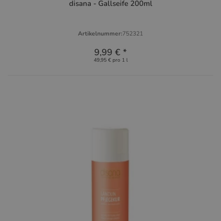
disana - Gallseife 200ml
Artikelnummer:
752321
9,99 €
*
49,95 € pro 1 l