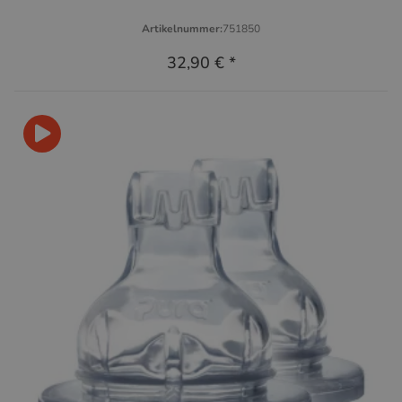
Artikelnummer:
751850
32,90 €
*