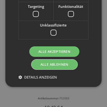
Targeting
Funktionalität
Unklassifizierte
ALLE AKZEPTIEREN
ALLE ABLEHNEN
eco:fy
DETAILS ANZEIGEN
Eco:fy Windelwaschmittel 500 ml
Artikelnummer:
752065