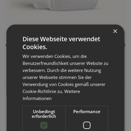
×
eco:fy
Diese Webseite verwendet
eco:fy Ökologisches Waschmittel 2,5 L (bis zu 70 Wäschen)
Cookies.
Wir verwenden Cookies, um die
Benutzerfreundlichkeit unserer Website zu
Artikelnummer:
752311
verbessern. Durch die weitere Nutzung
22,50 €
*
unserer Webseite stimmen Sie der
9,00 € pro 1 l
Verwendung von Cookies gemäß unserer
Cookie-Richtlinie zu.
Weitere
Informationen
Unbedingt
Performance
erforderlich