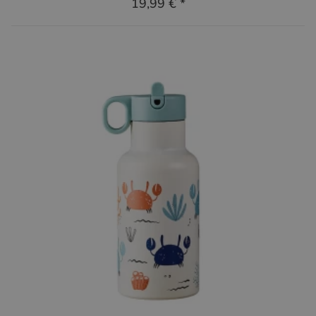
19,99 €
*