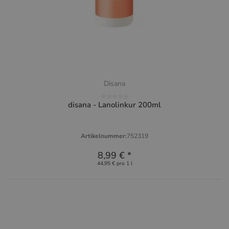
Disana
disana - Lanolinkur 200ml
Artikelnummer:
752319
8,99 €
*
44,95 € pro 1 l