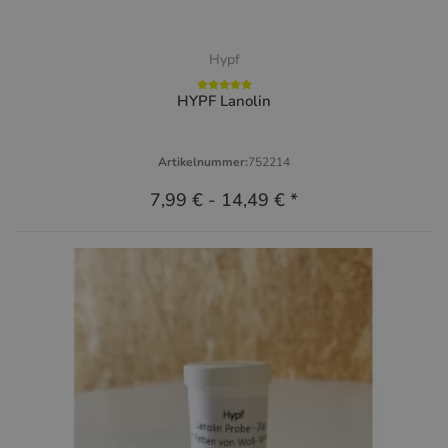
Hypf
HYPF Lanolin
Artikelnummer:
752214
7,99 €
-
14,49 €
*