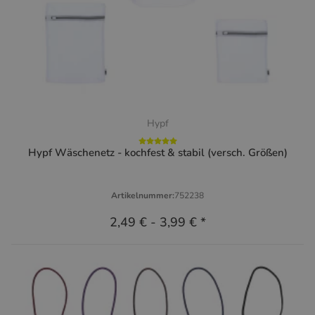
Hypf
Hypf Wäschenetz - kochfest & stabil (versch. Größen)
Artikelnummer:
752238
2,49 €
-
3,99 €
*