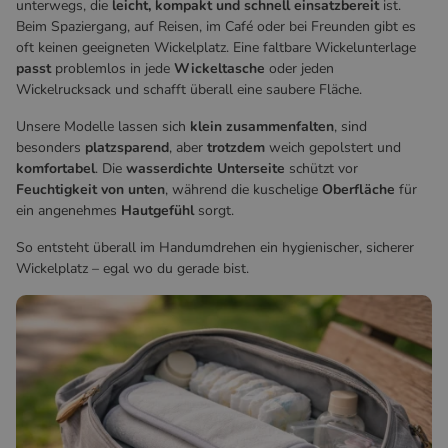
unterwegs, die
leicht, kompakt und schnell einsatzbereit
ist.
Beim Spaziergang, auf Reisen, im Café oder bei Freunden gibt es
oft keinen geeigneten Wickelplatz. Eine faltbare Wickelunterlage
passt
problemlos in jede
Wickeltasche
oder jeden
Wickelrucksack und schafft überall eine saubere Fläche.
Unsere Modelle lassen sich
klein zusammenfalten
, sind
besonders
platzsparend
, aber
trotzdem
weich gepolstert und
komfortabel
. Die
wasserdichte Unterseite
schützt vor
Feuchtigkeit von unten
, während die kuschelige
Oberfläche
für
ein angenehmes
Hautgefühl
sorgt.
So entsteht überall im Handumdrehen ein hygienischer, sicherer
Wickelplatz – egal wo du gerade bist.