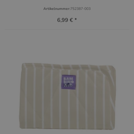
Artikelnummer:
752387-003
6,99 €
*