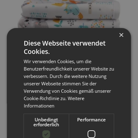
×
Diese Webseite verwendet
Cookies.
Wir verwenden Cookies, um die
Benutzerfreundlichkeit unserer Website zu
verbessern. Durch die weitere Nutzung
unserer Webseite stimmen Sie der
Blümchen
Verwendung von Cookies gemäß unserer
Cookie-Richtlinie zu.
Weitere
Blümchen Wickelunterlage 70x48cm
Informationen
Unbedingt
Performance
Artikelnummer:
750747
erforderlich
12,99 €
-
13,74 €
*