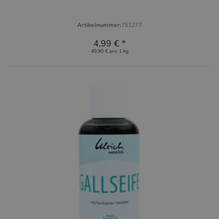
Artikelnummer:
751277
4,99 €
*
49,90 € pro 1 kg