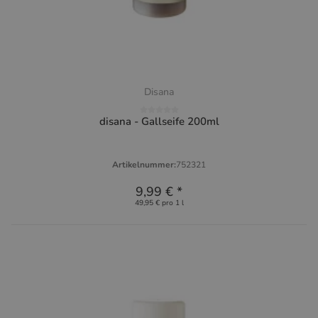
Disana
disana - Gallseife 200ml
Artikelnummer:
752321
9,99 €
*
49,95 € pro 1 l