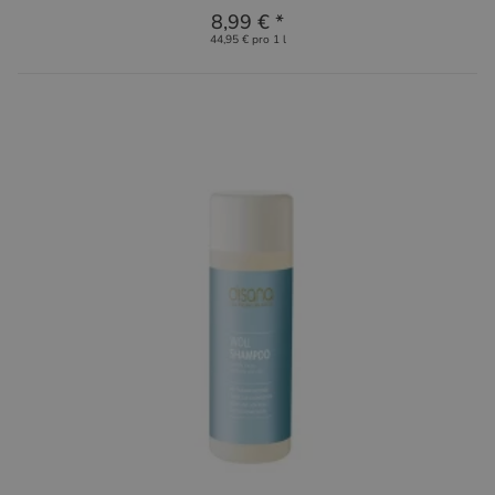
8,99 €
*
44,95 € pro 1 l