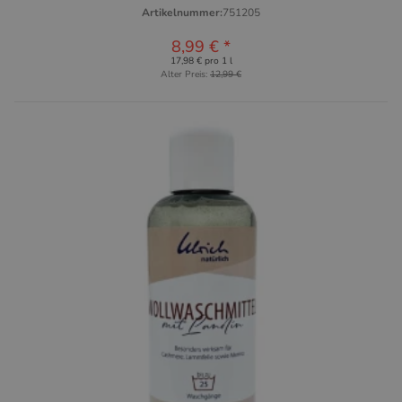
Artikelnummer:
751205
8,99 €
*
17,98 € pro 1 l
Alter Preis:
12,99 €