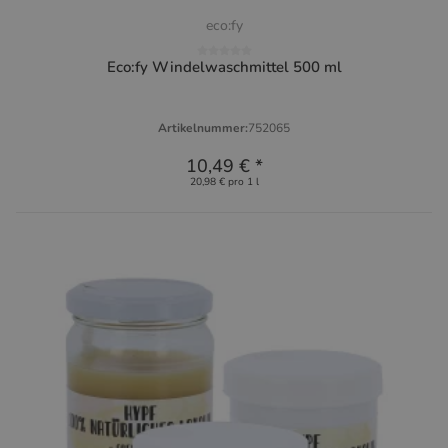
eco:fy
Eco:fy Windelwaschmittel 500 ml
Artikelnummer:
752065
10,49 €
*
20,98 € pro 1 l