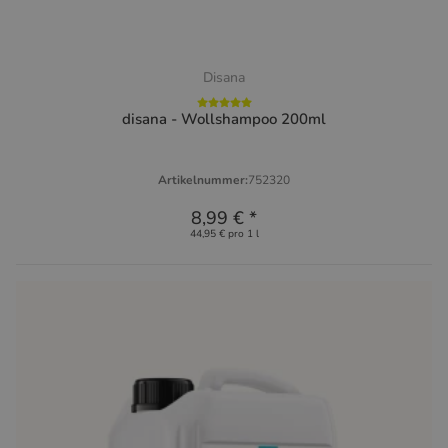
Disana
disana - Wollshampoo 200ml
Artikelnummer:
752320
8,99 €
*
44,95 € pro 1 l