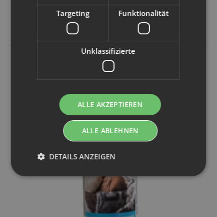
Artikelnummer:
750937
Targeting
Funktionalität
9,75 €
*
39,00 € pro 1 l
Unklassifizierte
ALLE AKZEPTIEREN
ALLE ABLEHNEN
DETAILS ANZEIGEN