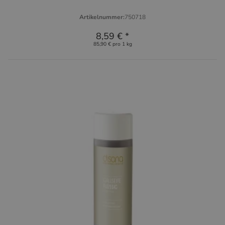
Artikelnummer:
750718
8,59 €
*
85,90 € pro 1 kg