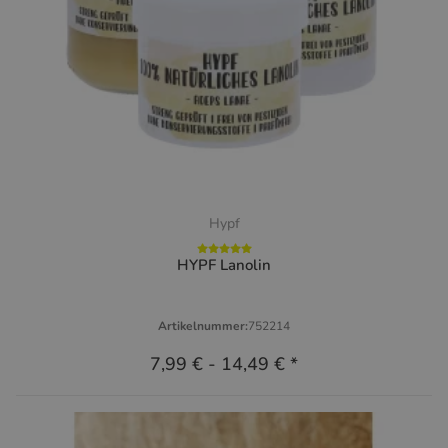
Hypf
HYPF Lanolin
Artikelnummer:
752214
7,99 €
-
14,49 €
*