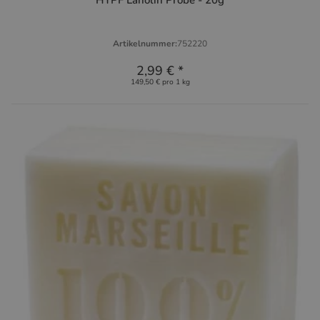
HYPF Lanolin Probe - 20g
Artikelnummer:
752220
2,99 €
*
149,50 € pro 1 kg