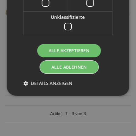
Unklassifizierte
Bärenkind
ALLE AKZEPTIEREN
Bärenkind Wollwindel OneSize - 6kg bis 15kg
ALLE ABLEHNEN
Artikelnummer:
751282
DETAILS ANZEIGEN
44,29 €
*
Artikel
1
-
3
von
3