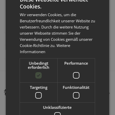
Cookies.
Artikelnummer:
752008
Wir verwenden Cookies, um die
Benutzerfreundlichkeit unserer Website zu
46,95 €
*
verbessern. Durch die weitere Nutzung
unserer Webseite stimmen Sie der
Verwendung von Cookies gemäß unserer
Cookie-Richtlinie zu.
Weitere
Informationen
Artikel
1
-
3
von
3
Unbedingt
Performance
erforderlich
Schnelle Lieferung:
Targeting
Funktionalität
Als DHL Premium Partner können wir eine schnellen und
sicheren Versand garantieren. Bestellungen welche uns bis
14:00 Uhr erreichen, werden in der Regel am selben Tag
verschickt.
Unklassifizierte