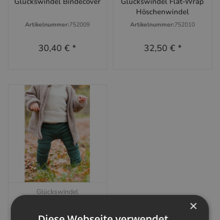
Glückswindel Bindecover
Glückswindel Flat-Wrap
Höschenwindel
Artikelnummer:
752009
Artikelnummer:
752010
30,40 €
*
32,50 €
*
Glückswindel
×
Glückswindel Longie
Diese Webseite verwendet