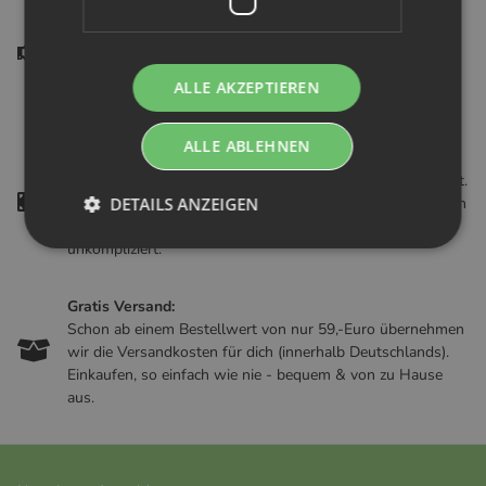
Hilfe & Support:
Dir fehlt eine Produktinfo oder du hast anderweitige
Fragen zu unserem Shop? Gern kannst du uns mit Hilfe
unsere Kontaktformulars jederzeit kontaktieren. Bester
ALLE AKZEPTIEREN
Kundenservice - von A bis Z.
ALLE ABLEHNEN
Geld zurück:
Es kann doch immer passieren, dass etwas mal nicht passt.
DETAILS ANZEIGEN
Wenn du unzufrieden mit deinem Produkt bist, ist dies kein
Grund zur Sorge! Wir kümmern uns darum - schnell und
unkompliziert.
Gratis Versand:
Schon ab einem Bestellwert von nur 59,-Euro übernehmen
wir die Versandkosten für dich (innerhalb Deutschlands).
Einkaufen, so einfach wie nie - bequem & von zu Hause
aus.